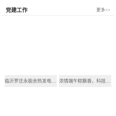
党建工作
更多>>
临沂罗庄永能余热发电有限公司开展2025年职工端午节主题活动
浓情端午粽飘香，科技赋能传递健康情