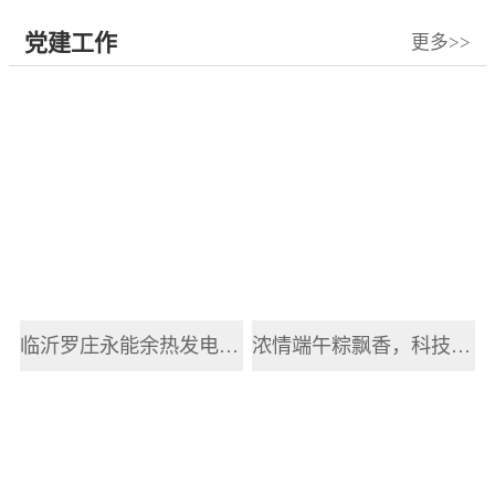
党建工作
更多>>
临沂罗庄永能余热发电有限公司开展2025年职工端午节主题活动
浓情端午粽飘香，科技赋能传递健康情