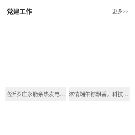
党建工作
更多>>
临沂罗庄永能余热发电有限公司开展2025年职工端午节主题活动
浓情端午粽飘香，科技赋能传递健康情