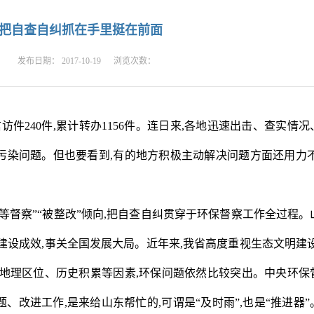
把自查自纠抓在手里挺在前面
：
发布日期：
2017-10-19
浏览次数：
访件240件,累计转办1156件。连日来,各地迅速出击、查实情况
污染问题。但也要看到,有的地方积极主动解决问题方面还用力不
等督察”“被整改”倾向,把自查自纠贯穿于环保督察工作全过程。
建设成效,事关全国发展大局。近年来,我省高度重视生态文明建设
、地理区位、历史积累等因素,环保问题依然比较突出。中央环保
、改进工作,是来给山东帮忙的,可谓是“及时雨”,也是“推进器”