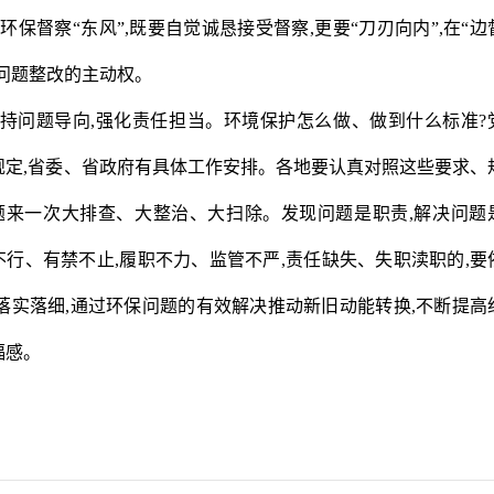
保督察“东风”,既要自觉诚恳接受督察,更要“刀刃向内”,在“边
和问题整改的主动权。
持问题导向,强化责任担当。环境保护怎么做、做到什么标准?
规定,省委、省政府有具体工作安排。各地要认真对照这些要求、
题来一次大排查、大整治、大扫除。发现问题是职责,解决问题
令不行、有禁不止,履职不力、监管不严,责任缺失、失职渎职的,要
落实落细,通过环保问题的有效解决推动新旧动能转换,不断提高
福感。