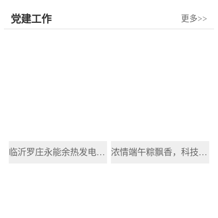
党建工作
更多>>
临沂罗庄永能余热发电有限公司开展2025年职工端午节主题活动
浓情端午粽飘香，科技赋能传递健康情