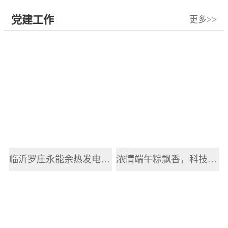
党建工作
更多>>
临沂罗庄永能余热发电有限公司开展2025年职工端午节主题活动
浓情端午粽飘香，科技赋能传递健康情