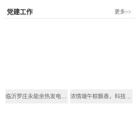
党建工作
更多>>
临沂罗庄永能余热发电有限公司开展2025年职工端午节主题活动
浓情端午粽飘香，科技赋能传递健康情