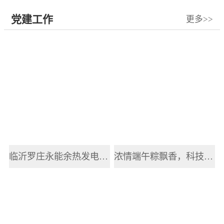
党建工作
更多>>
临沂罗庄永能余热发电有限公司开展2025年职工端午节主题活动
浓情端午粽飘香，科技赋能传递健康情