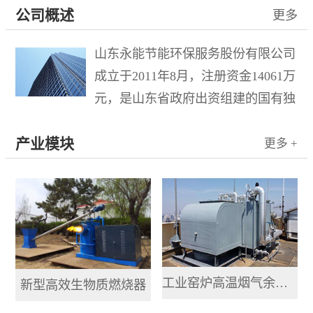
公司概述
更多
山东永能节能环保服务股份有限公司
成立于2011年8月，注册资金14061万
元，是山东省政府出资组建的国有独
资企业水发集团有限公司控股的混合
产业模块
所有制企业，于2015年10月21日在新
更多 +
三板成功挂牌，股票名称“山东环
保”，股票代码833778。公司...
工业窑炉高温烟气余热提取利用系统
新型高效生物质燃烧器